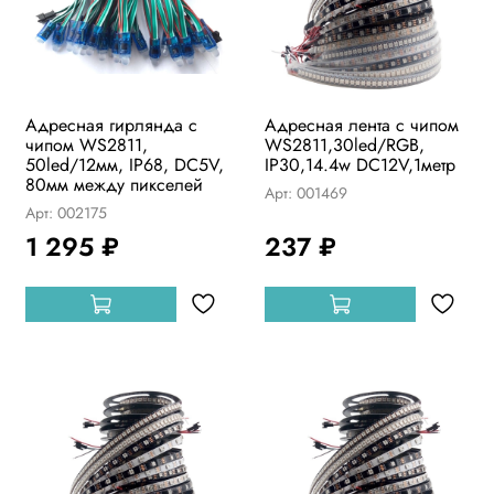
Адресная гирлянда с
Адресная лента с чипом
чипом WS2811,
WS2811,30led/RGB,
50led/12мм, IP68, DC5V,
IP30,14.4w DC12V,1метр
80мм между пикселей
Арт: 001469
Арт: 002175
1 295 ₽
237 ₽