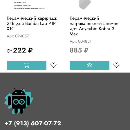
Керамический картридж
Керамический
24В для Bambu Lab P1P
нагревательный элемент
X1C
для Anycubic Kobra 3
Max
Арт: 094057
Арт: 004851
222 ₽
885 ₽
От
+7 (913) 607-07-72