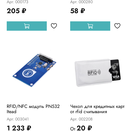
Арт: 000173
Арт: 000280
205 ₽
58 ₽
RFID/NFC модуль PN532
Чехол для кредитных карт
Itead
от rfid считывания
Арт: 003041
Арт: 002208
1 233 ₽
20 ₽
От