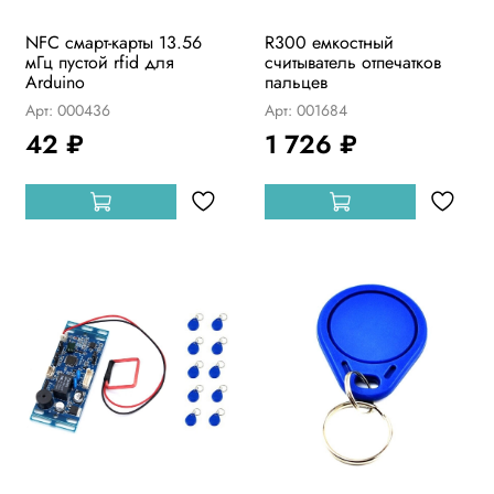
NFC смарт-карты 13.56
R300 емкостный
мГц пустой rfid для
считыватель отпечатков
Arduino
пальцев
Арт: 000436
Арт: 001684
42 ₽
1 726 ₽