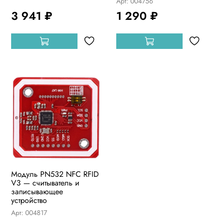
Арт: 004756
3 941 ₽
1 290 ₽
Модуль PN532 NFC RFID
V3 — считыватель и
записывающее
устройство
Арт: 004817