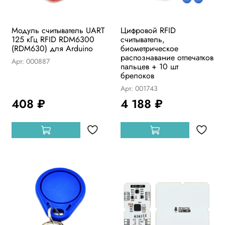
Модуль считыватель UART
Цифровой RFID
125 кГц RFID RDM6300
считыватель,
(RDM630) для Arduino
биометрическое
распознавание отпечатков
Арт: 000887
пальцев + 10 шт
брелоков
Арт: 001743
408 ₽
4 188 ₽