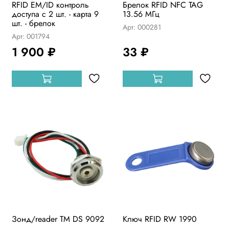
RFID EM/ID контроль
Брелок RFID NFC TAG
доступа с 2 шт. - карта 9
13.56 МГц
шт. - брелок
Арт: 000281
Арт: 001794
1 900 ₽
33 ₽
Зонд/reader TM DS 9092
Ключ RFID RW 1990