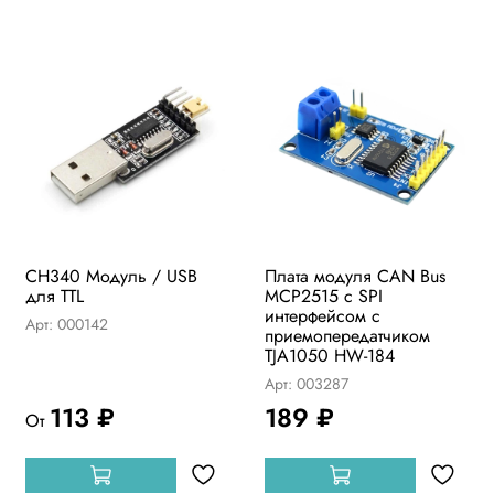
CH340 Модуль / USB
Плата модуля CAN Bus
для TTL
MCP2515 с SPI
интерфейсом с
Арт: 000142
приемопередатчиком
TJA1050 HW-184
Арт: 003287
113 ₽
189 ₽
От