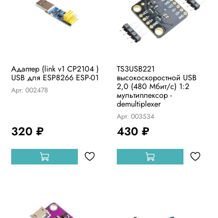
Адаптер (link v1 CP2104 )
TS3USB221
USB для ESP8266 ESP-01
высокоскоростной USB
2,0 (480 Мбит/с) 1:2
Арт: 002478
мультиплексор -
demultiplexer
Арт: 003534
320 ₽
430 ₽