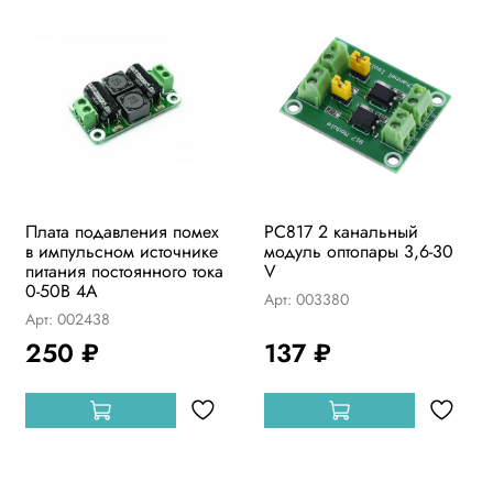
Плата подавления помех
PC817 2 канальный
в импульсном источнике
модуль оптопары 3,6-30
питания постоянного тока
V
0-50В 4А
Арт: 003380
Арт: 002438
250 ₽
137 ₽