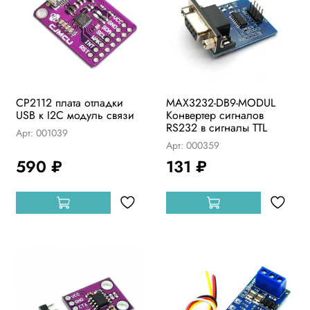
CP2112 плата отладки
MAX3232-DB9-MODUL
USB к I2C модуль связи
Конвертер сигналов
RS232 в сигналы TTL
Арт: 001039
Арт: 000359
590 ₽
131 ₽