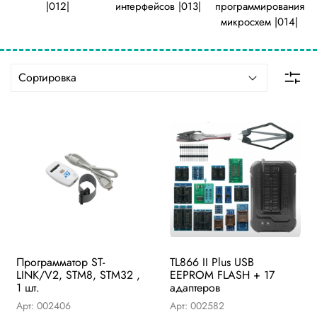
|012|
интерфейсов |013|
программирования
микросхем |014|
Программатор ST-
TL866 II Plus USB
LINK/V2, STM8, STM32 ,
EEPROM FLASH + 17
1 шт.
адаптеров
Арт: 002406
Арт: 002582