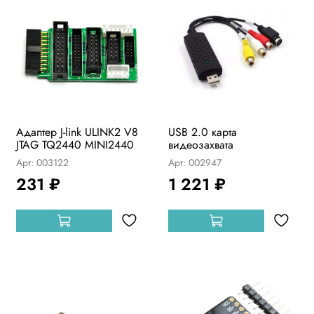
Адаптер J-link ULINK2 V8
USB 2.0 карта
JTAG TQ2440 MINI2440
видеозахвата
Арт: 003122
Арт: 002947
231 ₽
1 221 ₽