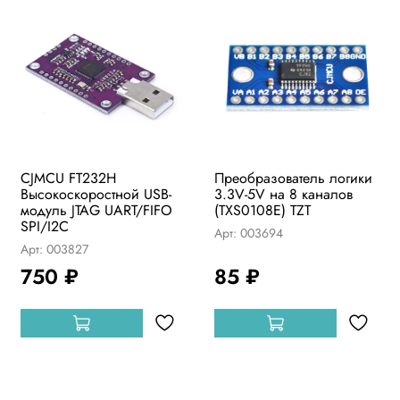
CJMCU FT232H
Преобразователь логики
Высокоскоростной USB-
3.3V-5V на 8 каналов
модуль JTAG UART/FIFO
(TXS0108E) TZT
SPI/I2C
Арт: 003694
Арт: 003827
750 ₽
85 ₽