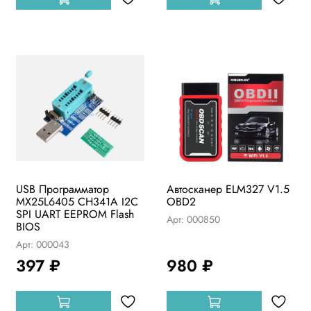
USB Программатор
Автосканер ELM327 V1.5
MX25L6405 CH341A I2C
OBD2
SPI UART EEPROM Flash
Арт: 000850
BIOS
Арт: 000043
397 ₽
980 ₽