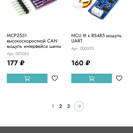
MCP2551
MCU ttl к RS485 модуль
высокоскоростной CAN
UART
модуль интерфейса шины
Арт: 000573
Арт: 001053
177 ₽
160 ₽
1
2
3