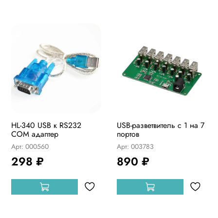
HL-340 USB к RS232
USB-разветвитель с 1 на 7
COM адаптер
портов
Арт: 000560
Арт: 003783
298 ₽
890 ₽