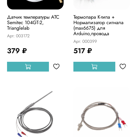
Датчик температуры ATC
Термопара К-типа +
Semitec 104GT-2,
Нормализатор сигнала
Trianglelab
(max6675) для
Arduino,провода
Арт: 003172
Арт: 000399
379 ₽
517 ₽