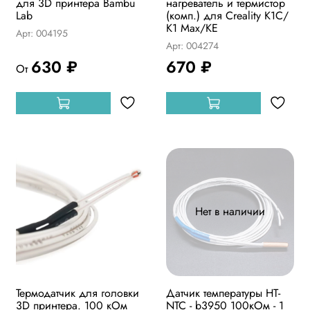
для 3D принтера Bambu
нагреватель и термистор
Lab
(комп.) для Creality K1C/
K1 Max/KE
Арт: 004195
Арт: 004274
630 ₽
670 ₽
От
Нет в наличии
Термодатчик для головки
Датчик температуры HT-
3D принтера. 100 кОм
NTC - b3950 100кОм - 1