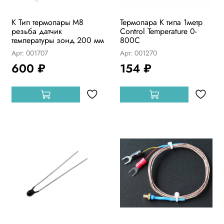
K Тип термопары M8
Термопара К типа 1метр
резьба датчик
Control Temperature 0-
температуры зонд 200 мм
800C
Арт: 001707
Арт: 001270
600 ₽
154 ₽