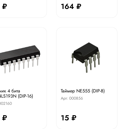
 ₽
164 ₽
чик 4 бита
Таймер NE555 (DIP-8)
LS193N (DIP-16)
Арт: 000856
 002160
 ₽
15 ₽