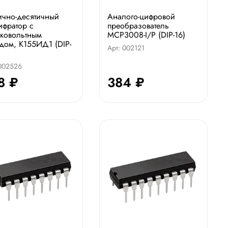
чно-десятичный
Аналого-цифровой
фpатоp с
преобразователь
ковольтным
MCP3008-I/P (DIP-16)
дом, К155ИД1 (DIP-
Арт: 002121
 002526
8 ₽
384 ₽