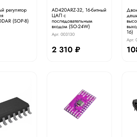
й регулятор
AD420ARZ-32, 16-битный
Двои
ия
ЦАП с
деши
DDAR (SOP-8)
последовательным
высо
входом (SO-24W)
выхо
8
16)
Арт: 003130
Арт:
2 310 ₽
10