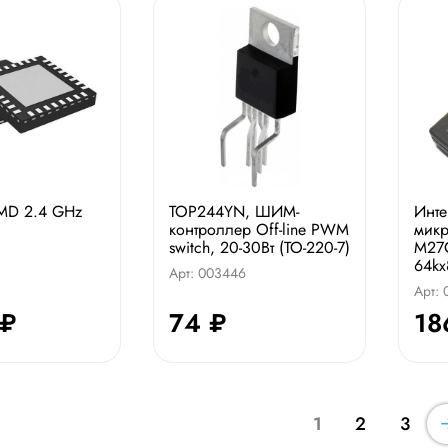
MD 2.4 GHz
TOP244YN, ШИМ-
Инте
контроллер Off-line PWM
микр
switch, 20-30Вт (TO-220-7)
M27
64kx
Арт: 003446
Арт:
 ₽
74 ₽
18
1
2
3