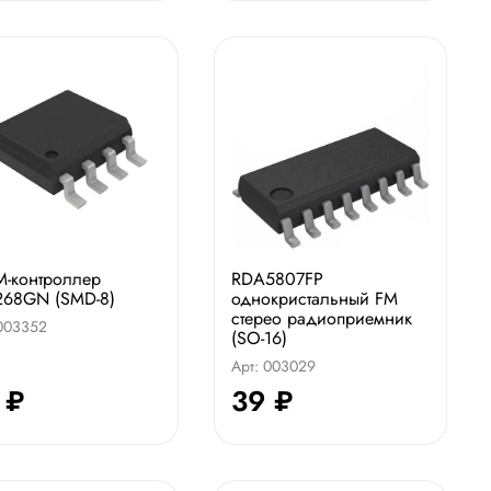
-контроллер
RDA5807FP
268GN (SMD-8)
однокристальный FM
стерео радиоприемник
 003352
(SO-16)
Арт: 003029
 ₽
39 ₽