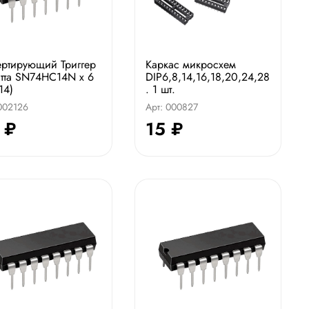
ртирующий Триггер
Каркас микросхем
та SN74HC14N x 6
DIP6,8,14,16,18,20,24,28
14)
. 1 шт.
 002126
Арт: 000827
 ₽
15 ₽