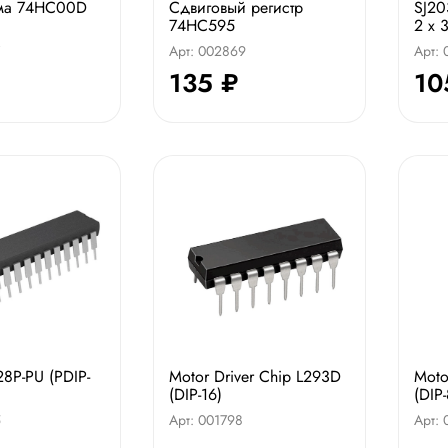
ма 74HC00D
Сдвиговый регистр
SJ20
74HC595
2 x 3
Арт: 002869
Арт:
135 ₽
10
P-PU (PDIP-
Motor Driver Chip L293D
Moto
(DIP-16)
(DIP-
5
Арт: 001798
Арт: