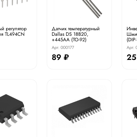
й регулятор
Датчик температурный
Инве
ия TL494CN
Dallas DS 18B20,
Шмит
+445AA (TO-92)
(DIP-
Арт: 000177
Арт:
89 ₽
25