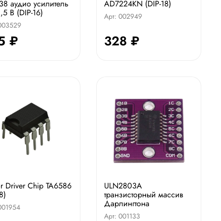
38 аудио усилитель
AD7224KN (DIP-18)
,5 В (DIP-16)
Арт: 002949
 003529
5 ₽
328 ₽
r Driver Chip TA6586
ULN2803A
8)
транзисторный массив
Дарлингтона
 001954
Арт: 001133