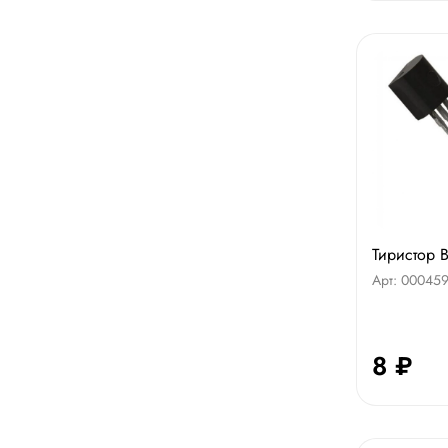
Тиристор 
Арт: 00045
8 ₽