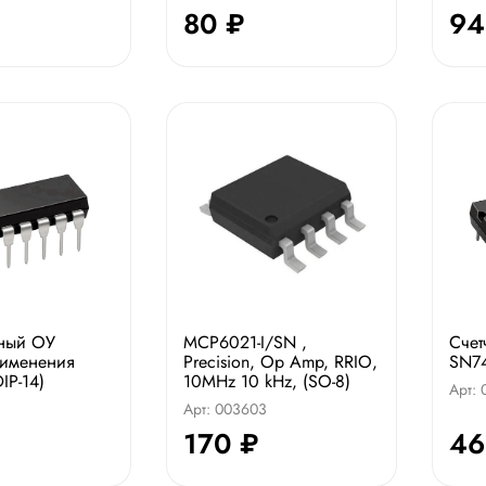
80 ₽
94
нный ОУ
MCP6021-I/SN ,
Счет
рименения
Precision, Op Amp, RRIO,
SN74
IP-14)
10MHz 10 kHz, (SO-8)
Арт:
Арт: 003603
170 ₽
46