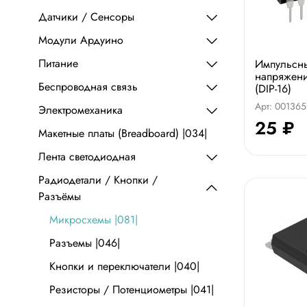
Датчики / Сенсоры
Модули Ардуино
Питание
Импульсны
напряжен
Беспроводная связь
(DIP-16)
Арт: 001365
Электромеханика
25 ₽
Макетные платы (Breadboard) |034|
Лента светодиодная
Радиодетали / Кнопки /
Разъёмы
Микросхемы |081|
Разъемы |046|
Кнопки и переключатели |040|
Резисторы / Потенциометры |041|