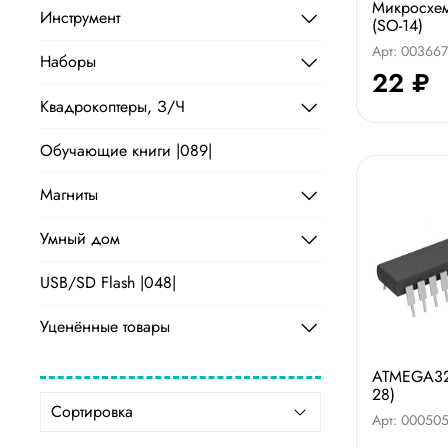
Микросхе
Инструмент
(SO-14)
Арт: 003667
Наборы
22 ₽
Квадрокоптеры, З/Ч
Обучающие книги |089|
Магниты
Умный дом
USB/SD Flash |048|
Уценённые товары
ATMEGA328
28)
Арт: 00050