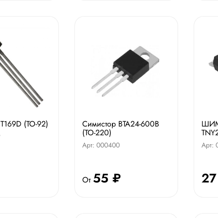
BT169D (TO-92)
Симистор BTA24-600B
ШИМ
(TO-220)
TNY
9
Арт: 000400
Арт:
55 ₽
27
От