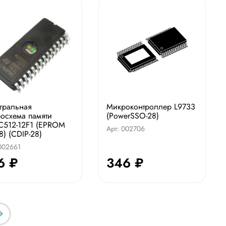
гральная
Микроконтроллер L9733
осхема памяти
(PowerSSO-28)
C512-12F1 (EPROM
Арт: 002706
8) (CDIP-28)
 002661
6 ₽
346 ₽