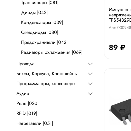
Транзисторы |081|
Импульсны
Диоды |042|
напряжен
TPS54329
Конденсаторы |039|
Арт: 00094
Светодиоды |080|
Предохранители |042|
89 ₽
Радиаторы охлаждения |069|
Провода
Боксы, Корпуса, Кронштейны
Программаторы, конвертеры
Аудио
Реле |020|
RFID |019|
Нагреватели |051|