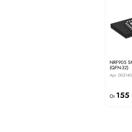
NRF905 S
(QFN-32)
Арт: 003140
155
От