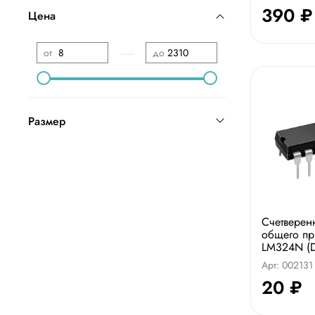
390 ₽
Цена
—
от
до
Размер
Счетвере
общего п
LM324N (D
Арт: 002131
20 ₽