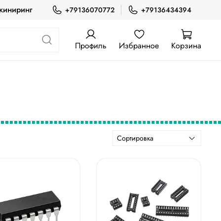
жиниринг
+79136070772
+79136434394
Профиль
Избранное
Корзина