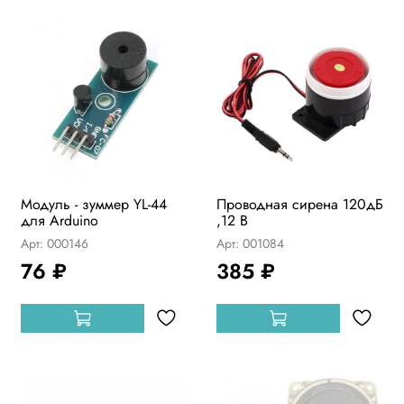
Модуль - зуммер YL-44
Проводная сирена 120дБ
для Arduino
,12 В
Арт: 000146
Арт: 001084
76 ₽
385 ₽