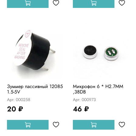
Зуммер пассивный 12085
Микрофон 6 * H2.7MM
1.5-5V
,38DB
Арт: 000258
Арт: 000973
20 ₽
46 ₽