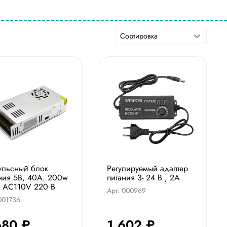
ульсный блок
Регулируемый адаптер
ния 5В, 40А. 200w
питания 3- 24 В , 2A
 AC110V 220 В
Арт: 000969
001736
680 ₽
1 602 ₽