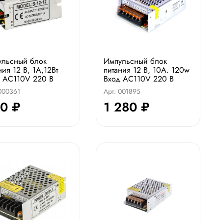
ульсный блок
Импульсный блок
ния 12 В, 1А,12Вт
питания 12 В, 10А. 120w
 AC110V 220 В
Вход AC110V 220 В
 000361
Арт: 001895
0 ₽
1 280 ₽