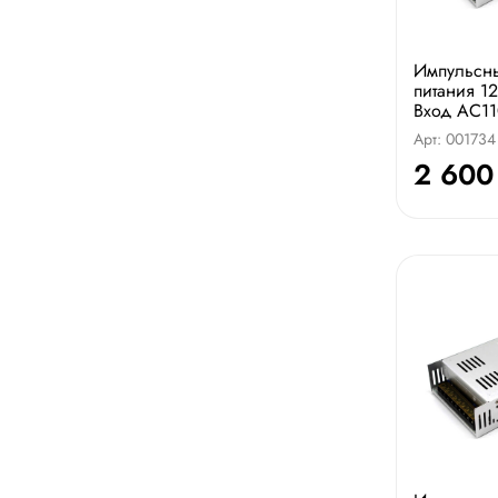
Импульсн
питания 1
Вход AC11
Арт: 001734
2 600