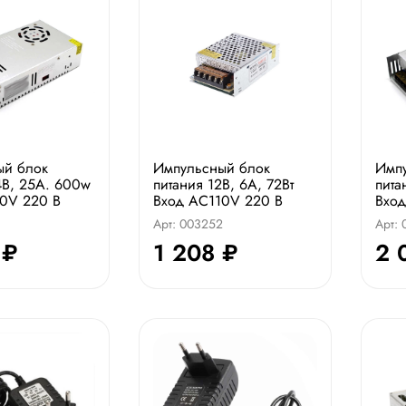
ый блок
Импульсный блок
Имп
4В, 25А. 600w
питания 12В, 6А, 72Вт
пита
0V 220 В
Вход AC110V 220 В
Вход
3
Арт: 003252
Арт:
 ₽
1 208 ₽
2 