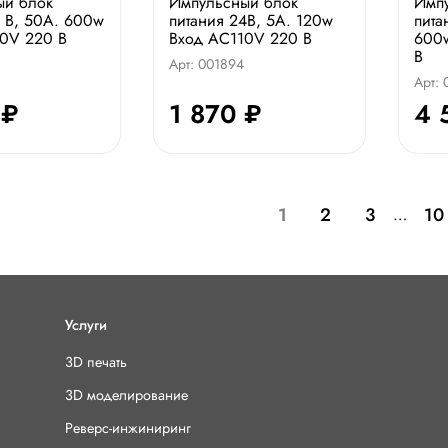
ый блок
Импульсный блок
Имп
2 В, 50А. 600w
питания 24В, 5А. 120w
пита
0V 220 В
Вход AC110V 220 В
600
В
Арт: 001894
Арт: 
 ₽
1 870 ₽
4 
1
2
3
10
…
Услуги
3D печать
3D моделирование
Реверс-инжиниринг