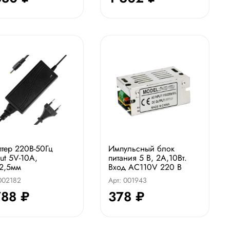
тер 220В-50Гц
Импульсный блок
ut 5V-10A,
питания 5 В, 2А,10Вт.
2,5мм
Вход AC110V 220 В
 002182
Арт: 001943
788 ₽
378 ₽