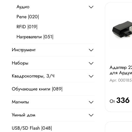
Аудио
Реле |020|
RFID |019|
Нагреватели |051|
Инструмент
Наборы
Адаптер 2
для Арду
Квадрокоптеры, З/Ч
Арт: 000185
Обучающие книги |089|
336
От
Магниты
Умный дом
USB/SD Flash |048|