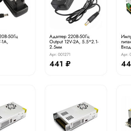
20В-50Гц
Адаптер 220В-50Гц
Имп
-1A,
Output 12V-2A, 5.5*2.1-
пита
2.5мм
Вход
Арт: 001271
Арт:
441 ₽
44