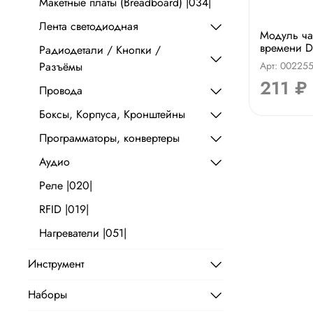
Макетные платы (Breadboard) |034|
Лента светодиодная
Модуль ча
времени D
Радиодетали / Кнопки /
Разъёмы
Арт: 00225
211 ₽
Провода
Боксы, Корпуса, Кронштейны
Программаторы, конвертеры
Аудио
Реле |020|
RFID |019|
Нагреватели |051|
Инструмент
Наборы