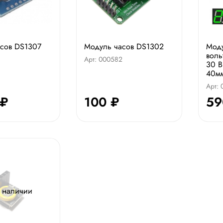
сов DS1307
Модуль часов DS1302
Моду
воль
Арт: 000582
30 В
40м
Арт:
 ₽
100 ₽
59
в наличии