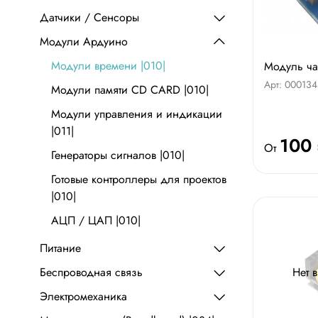
Датчики / Сенсоры
Модули Ардуино
Модули времени |010|
Модуль ча
Арт: 000134
Модули памяти CD CARD |010|
Модули управления и индикации
|011|
100
От
Генераторы сигналов |010|
Готовые контроллеры для проектов
|010|
АЦП / ЦАП |010|
Питание
Беспроводная связь
Нет 
Электромеханика