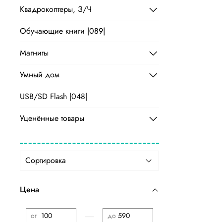
Квадрокоптеры, З/Ч
Обучающие книги |089|
Магниты
Умный дом
USB/SD Flash |048|
Уценённые товары
Цена
—
от
до