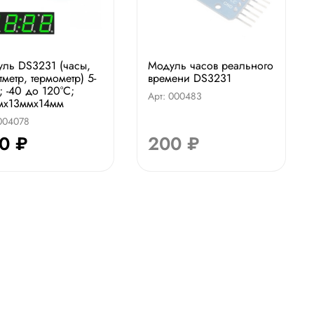
ль DS3231 (часы,
Модуль часов реального
тметр, термометр) 5-
времени DS3231
; -40 до 120°C;
Арт: 000483
мх13ммх14мм
 004078
0 ₽
200 ₽