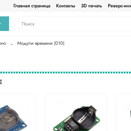
Главная страница
Контакты
3D печать
Реверс-ин
г
ино
Модули времени |010|