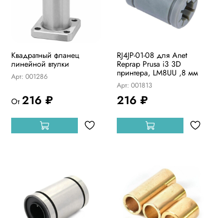
Квадратный фланец
RJ4JP-01-08 для Anet
линейной втулки
Reprap Prusa i3 3D
принтера, LM8UU ,8 мм
Арт: 001286
Арт: 001813
216 ₽
216 ₽
От