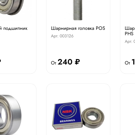
й подшипник
Шарнирная головка POS
Шар
PHS
Арт: 003126
Арт:
₽
240 ₽
От
От