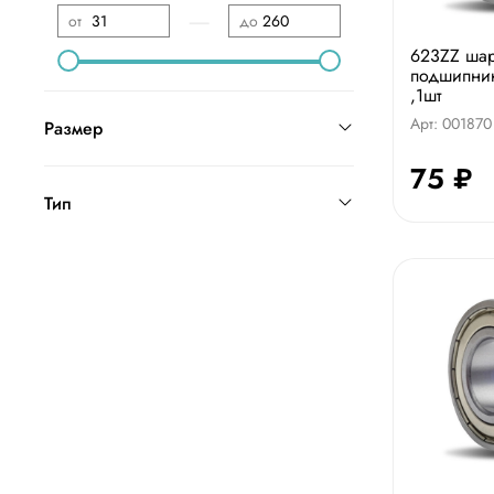
—
от
до
623ZZ ша
подшипни
,1шт
Арт: 001870
Размер
75 ₽
Тип