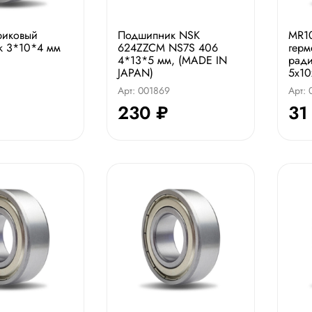
риковый
Подшипник NSK
MR10
к 3*10*4 мм
624ZZCM NS7S 406
герм
4*13*5 мм, (MADE IN
рад
JAPAN)
5x10
Арт: 001869
Арт:
230 ₽
31