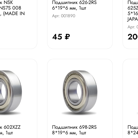
к NSK
Подшипник 626-2RS
Под
NS7S 008
6*19*6 мм, 1шт
625
, (MADE IN
5*16
Арт: 001890
JAPA
Арт: 
45 ₽
20
к 602XZZ
Подшипник 698-2RS
Под
м, 1шт
8*19*6 мм, 1шт
8*24