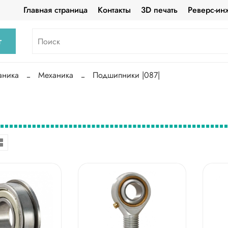
Главная страница
Контакты
3D печать
Реверс-ин
г
аника
Механика
Подшипники |087|