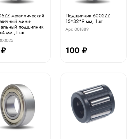
5ZZ металлический
Подшипник 6002ZZ
етичный мини-
15*32*9 мм, 1шт
иальный подшипник
Арт: 001889
x4 мм ,1 шт
 000025
 ₽
100 ₽