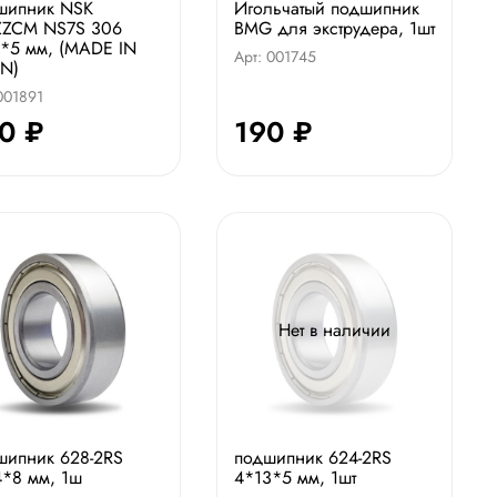
шипник NSK
Игольчатый подшипник
ZZCM NS7S 306
BMG для экструдера, 1шт
*5 мм, (MADE IN
Арт: 001745
N)
001891
0 ₽
190 ₽
Нет в наличии
шипник 628-2RS
подшипник 624-2RS
*8 мм, 1ш
4*13*5 мм, 1шт