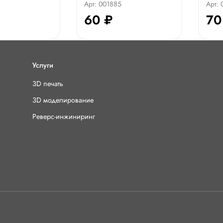
Арт: 001885
Арт:
60 ₽
70
Услуги
3D печать
3D моделирование
Реверс-инжиниринг