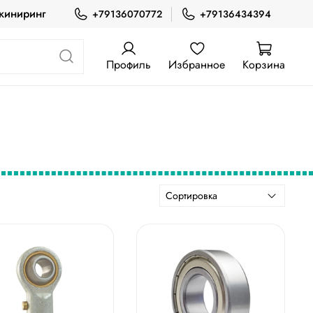
жиниринг
+79136070772
+79136434394
Профиль
Избранное
Корзина