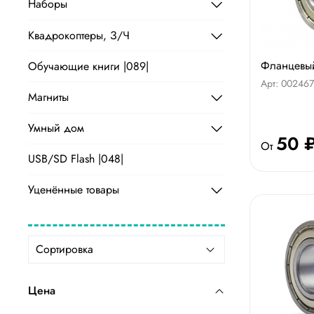
Наборы
Квадрокоптеры, З/Ч
Фланцевы
Обучающие книги |089|
Арт: 002467
Магниты
Умный дом
50 
От
USB/SD Flash |048|
Уценённые товары
Цена