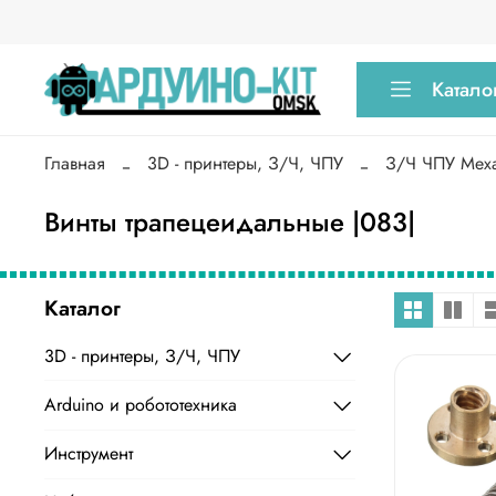
Катало
Главная
3D - принтеры, З/Ч, ЧПУ
З/Ч ЧПУ Мех
Винты трапецеидальные |083|
Каталог
3D - принтеры, З/Ч, ЧПУ
Arduino и робототехника
Инструмент