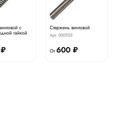
винтовой с
Стержень винтовой
идной гайкой
Арт: 000955
 ₽
600 ₽
От