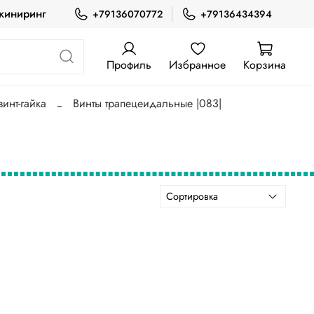
жиниринг
+79136070772
+79136434394
Профиль
Избранное
Корзина
инт-гайка
Винты трапецеидальные |083|