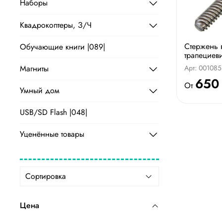
Наборы
Квадрокоптеры, З/Ч
Стержень 
Обучающие книги |089|
трапециев
Магниты
Арт: 001085
650
От
Умный дом
USB/SD Flash |048|
Уценённые товары
Цена