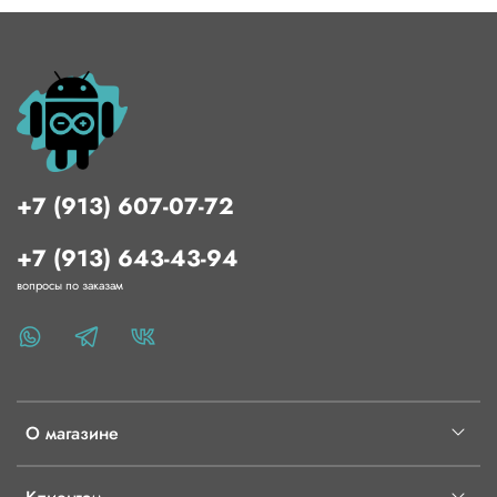
Вентилятор отлично охлаждает готовые модели;
С помощью принтера изготавливаемые детали стали
еще лучше. Можно включить функцию линейного
перемещения в прошивке Marlin, благодаря которой
детали будут плавнее. Также с принтером могут
работать даже новички;
+7 (913) 607-07-72
+7 (913) 643-43-94
Оснащен функцией автоматического выравнивания;
вопросы по заказам
Интерфейс понятен даже новичкам, поэтому
сложностей в работе у вас не возникнет. Принтер
имеет удобный дисплей и ручки.
О магазине
Принтер отлично подойдет как новичкам, так и