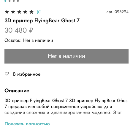
арт.
093994
(0)
3D принтер FlyingBear Ghost 7
30 480 ₽
Остаток:
Нет в наличии
Нет в наличии
В избранное
Описание
3D принтер FlyingBear Ghost 7 3D принтер FlyingBear Ghost
7 представляет собой современное устройство для
создания сложных и детализированных моделей. Этот
принтер идеально подходит как для новичков, так и для
Показать полностью
профессионалов. FlyingBear Ghost 7 подходит для
различных областей применения – от создания