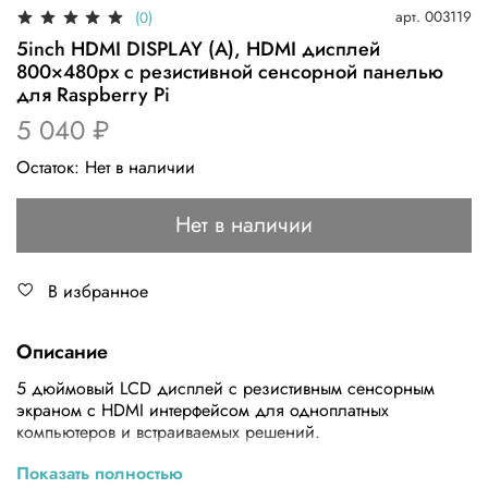
арт.
003119
(0)
5inch HDMI DISPLAY (A), HDMI дисплей
800×480px с резистивной сенсорной панелью
для Raspberry Pi
5 040 ₽
Остаток:
Нет в наличии
Нет в наличии
В избранное
Описание
5 дюймовый LCD дисплей с резистивным сенсорным
экраном с HDMI интерфейсом для одноплатных
компьютеров и встраиваемых решений.
Показать полностью
Особенности: