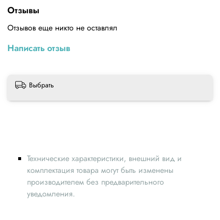
защитит его от грязи и пыли.Технические
Отзывы
характеристикиВнутренний диаметр (мм): 5Внешний
диаметр (мм): 21,5Ширина (мм): 7
Отзывов еще никто не оставлял
Написать отзыв
Выбрать
Технические характеристики, внешний вид и
комплектация товара могут быть изменены
производителем без предварительного
уведомления.