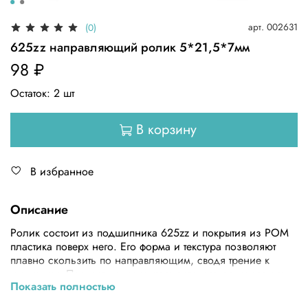
арт.
002631
(0)
625zz направляющий ролик 5*21,5*7мм
98 ₽
Остаток:
2
шт
В корзину
В избранное
Описание
Ролик состоит из подшипника 625zz и покрытия из POM
пластика поверх него. Его форма и текстура позволяют
плавно скользить по направляющим, сводя трение к
минимуму. Подшипник закрытого типа, что означает, что
Показать полностью
Вам не нужно беспокоиться о смазке подшипника и его
загрязнении. Защитная шайба на корпусе подшипника