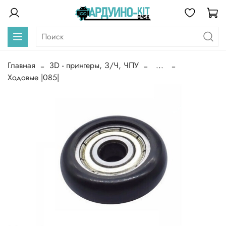
Главная
3D - принтеры, З/Ч, ЧПУ
...
Ходовые |085|