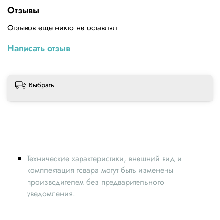
защитит его от грязи и пыли.Технические
Отзывы
характеристикиВнутренний диаметр (мм): 5Внешний
диаметр (мм): 23Ширина (мм): 7
Отзывов еще никто не оставлял
Написать отзыв
Выбрать
Технические характеристики, внешний вид и
комплектация товара могут быть изменены
производителем без предварительного
уведомления.