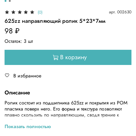
арт.
002630
(0)
625zz направляющий ролик 5*23*7мм
98 ₽
Остаток:
3
шт
В корзину
В избранное
Описание
Ролик состоит из подшипника 625zz и покрытия из POM
пластика поверх него. Его форма и текстура позволяют
плавно скользить по направляющим, сводя трение к
минимуму. Подшипник закрытого типа, что означает, что
Показать полностью
Вам не нужно беспокоиться о смазке подшипника и его
загрязнении. Защитная шайба на корпусе подшипника