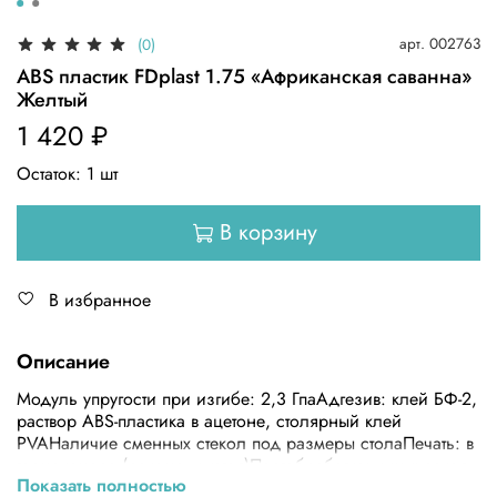
арт.
002763
(0)
ABS пластик FDplast 1.75 «Африканская саванна»
Желтый
1 420 ₽
Остаток:
1
шт
В корзину
В избранное
Описание
Модуль упругости при изгибе: 2,3 ГпаАдгезив: клей БФ-2,
раствор ABS-пластика в ацетоне, столярный клей
PVAНаличие сменных стекол под размеры столаПечать: в
термокамере (рекомендуется)Постобработка: химическая,
Показать полностью
механическаяРастворитель: ацетонОбработка: