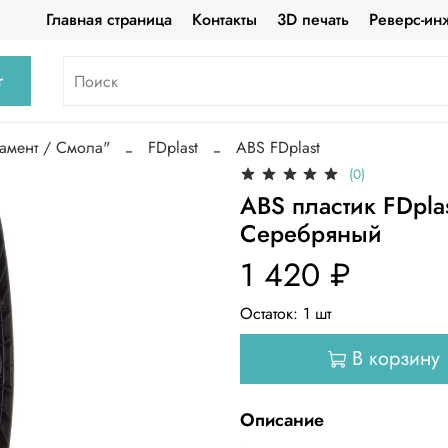
Главная страница
Контакты
3D печать
Реверс-ин
г
амент / Смола"
FDplast
ABS FDplast
(0)
ABS пластик FDpl
Серебряный
1 420 ₽
Остаток:
1
шт
В корзину
Описание