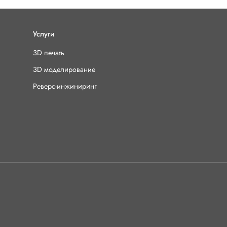
г/см³Темп. экструзии245 -
°ССкорость печати25 - 40
катушкаУпаковкаzip пакет
Услуги
«ФДпласт», Россия
3D печать
3D моделирование
Реверс-инжиниринг