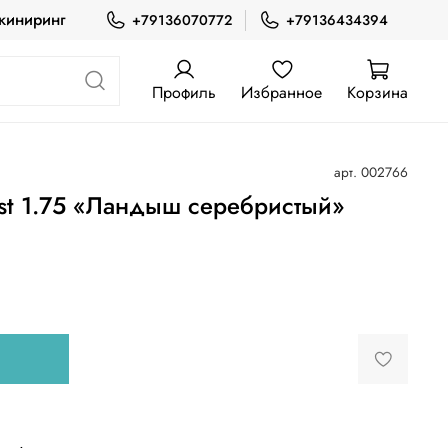
жиниринг
+79136070772
+79136434394
Профиль
Избранное
Корзина
арт.
002766
ast 1.75 «Ландыш серебристый»