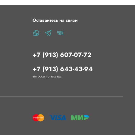
 260 °СТепл. изделия105 °CТемп. стола110 - 120
 мм/сВес брутто1350 гМин. партияОдна
, коробка (0,004 м³)ПроизводительЗавод
Оставайтесь на связи
+7 (913) 607-07-72
+7 (913) 643-43-94
вопросы по заказам