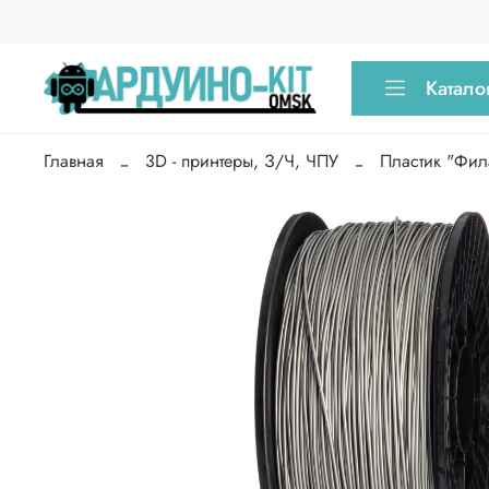
Катало
Главная
3D - принтеры, З/Ч, ЧПУ
Пластик "Фил