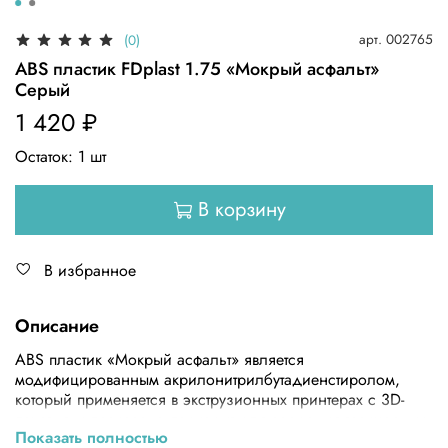
арт.
002765
(0)
ABS пластик FDplast 1.75 «Мокрый асфальт»
Серый
1 420 ₽
Остаток:
1
шт
В корзину
В избранное
Описание
ABS пластик «Мокрый асфальт» является
модифицированным акрилонитрилбутадиенстиролом,
который применяется в экструзионных принтерах с 3D-
печатью и прекрасно подходит для создания трехмерных
Показать полностью
архитектурных проектов, комплектующих для бытовой