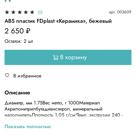
арт.
003609
(0)
ABS пластик FDplast «Керамика», бежевый
2 650 ₽
Остаток:
2
шт
В корзину
В избранное
Описание
Диаметр, мм 1.75Вес нетто, г 1000Материал
Акрилонитрилбутадиенстирол, минеральный
наполнительПлотность 1,05 г/см³Темп. экструзии 240 -
260 °СТепл. изделия 105 °CТемп. стола 90- 110
Показать полностью
°ССкорость печати 40 - 50 мм/сВес брутто 1380 гМин.
партия Одна катушкаУпаковка zip пакет, коробка (0,004