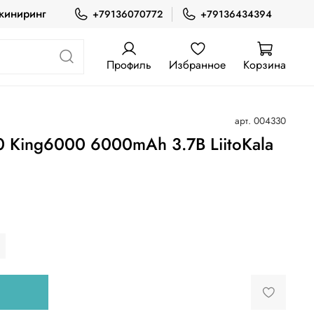
жиниринг
+79136070772
+79136434394
Профиль
Избранное
Корзина
арт.
004330
 King6000 6000mAh 3.7В LiitoKala