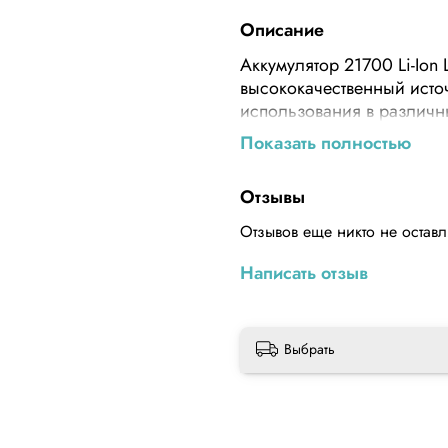
Описание
Аккумулятор 21700 Li-Ion 
высококачественный исто
использования в различны
Показать полностью
Этот аккумулятор облада
делает его идеальным вы
решение для своих гадже
Отзывы
Отзывов еще никто не остав
Благодаря своему размер
применений.
Написать отзыв
Аккумулятор LiitoKala Ki
обеспечивает его долгове
использовать в качестве 
Выбрать
позволяет продлить срок 