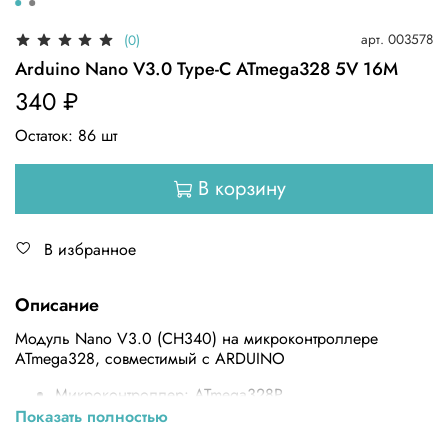
арт.
003578
(0)
Arduino Nano V3.0 Type-C ATmega328 5V 16M
340 ₽
Остаток:
86
шт
В корзину
В избранное
Описание
Модуль Nano V3.0 (CH340) на микроконтроллере
ATmega328, совместимый с ARDUINO
Микроконтроллер: ATmega328P
Тактовая частота: 16 МГц
Показать полностью
Флеш-память: 32 Килобайта (2 Килобайта отведено