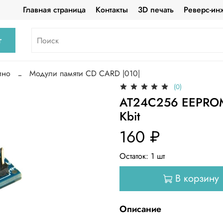
Главная страница
Контакты
3D печать
Реверс-ин
г
ино
Модули памяти CD CARD |010|
(0)
AT24C256 EEPROM 
Kbit
160 ₽
Остаток:
1
шт
В корзину
Описание