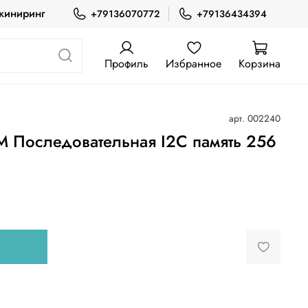
жиниринг
+79136070772
+79136434394
Профиль
Избранное
Корзина
арт.
002240
Последовательная I2C память 256