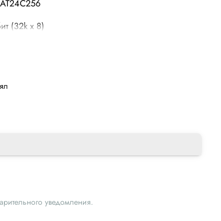
- AT24C256
т (32k x 8)
я частота (скорость) 1 мгц
 В 1.7…5.5
, °C -40…+85
лял
варительного уведомления.