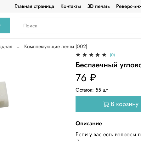
Главная страница
Контакты
3D печать
Реверс-ин
г
одная
Комплектующие ленты |002|
(0)
Беспаечный углово
76 ₽
Остаток:
55
шт
В корзину
Описание
Если у вас есть вопросы п