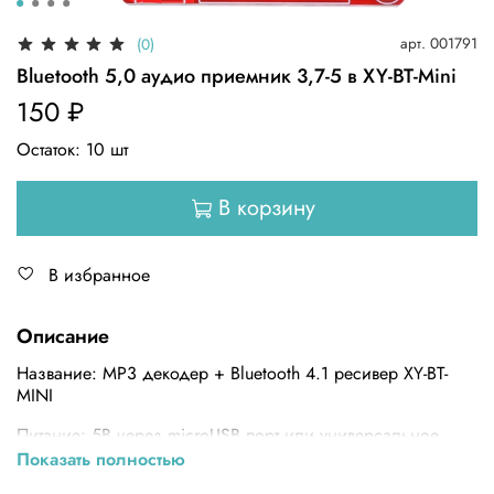
арт.
001791
(0)
Bluetooth 5,0 аудио приемник 3,7-5 в XY-BT-Mini
150 ₽
Остаток:
10
шт
В корзину
В избранное
Описание
Название: MP3 декодер + Bluetooth 4.1 ресивер XY-BT-
MINI
Питание: 5В через microUSB порт или универсальное
питание - литиевая батарея 3,7 ~ 5 В
Показать полностью