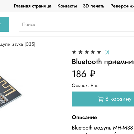
Главная страница
Контакты
3D печать
Реверс-ин
г
дули звука |035|
(0)
Bluetooth приемни
186 ₽
Остаток:
9
шт
В корзину
Описание
Bluetooth модуль MH-M38