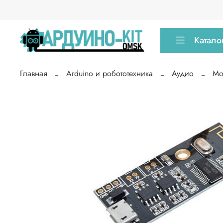
Катало
Главная
Arduino и робототехника
Аудио
Мо