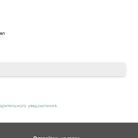
лял
варительного уведомления.