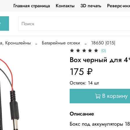
Главная страница
Контакты
3D печать
Реверс-ин
г
са, Кронштейны
Батарейные отсеки
18650 |015|
(0)
Box черный для 4*
175 ₽
Остаток:
14
шт
В корзину
Описание
Бокс под аккумуляторы 18