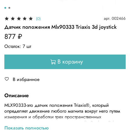
арт.
002466
(0)
Датчик положения Mlx90333 Triaxis 3d joystick
877 ₽
Остаток:
7
шт
В корзину
В избранное
Описание
MLX90333-это датчик положения Triaxis®, который
определяет движение любого магнита вокруг него путем
измерения и обработки трех пространственных
компонентов вектора плотности потока (ie Bx, by и Bz).
Показать полностью