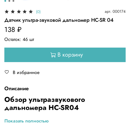
арт.
000174
(0)
Датчик ультра-звуковой дальномер HC-SR 04
138 ₽
Остаток:
46
шт
В корзину
В избранное
Описание
Обзор ультразвукового
дальномера HC-SR04
Датчики расстояния являются неотъемлемой частью
Показать полностью
любого робота. Ультразвуковой дальномер модуль HC-