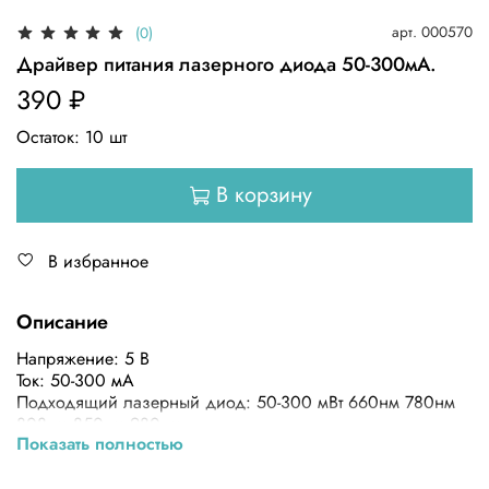
арт.
000570
(0)
Драйвер питания лазерного диода 50-300мА.
390 ₽
Остаток:
10
шт
В корзину
В избранное
Описание
Напряжение: 5 В
Ток: 50-300 мА
Подходящий лазерный диод: 50-300 мВт 660нм 780нм
808нм 850нм 980нм
Показать полностью
Советы: если вам не нужна функция TTL, вам нужно для
питания от короткого замыкания "+" и TTL "+"