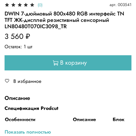
арт.
003541
(0)
DWIN 7-дюймовый 800x480 RGB интерфейс TN
TFT ЖК-дисплей резистивный сенсорный
LN80480T070IC3098_TR
3 560 ₽
Остаток:
1
шт
В корзину
В избранное
Описание
Спецификация Prodcut
Особенности
Описание
Блок
Размеры
7,0
Дюйм
Показать полностью