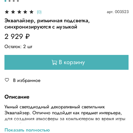
арт.
003523
(0)
Эквалайзер, ритмичная подсветка,
синхронизируются с музыкой
2 929 ₽
Остаток:
2
шт
В корзину
В избранное
Описание
Умный светодиодный декоративный светильник
Эквалайзер. Отлично подойдет как предмет интерьера,
для создания атмосферы за компьютером во время игры
или работы, в качестве подсветки телевизора, как
Показать полностью
прикроватный ночник, эквалайзер для салона