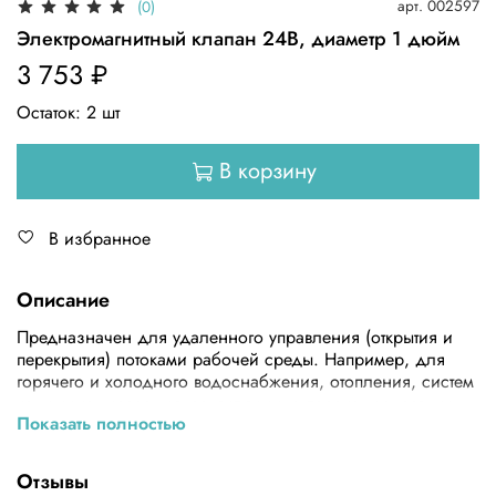
арт.
002597
(0)
Электромагнитный клапан 24В, диаметр 1 дюйм
3 753 ₽
Остаток:
2
шт
В корзину
В избранное
Описание
Предназначен для удаленного управления (открытия и
перекрытия) потоками рабочей среды. Например, для
горячего и холодного водоснабжения, отопления, систем
кондиционирования, вентиляции, в пароконденсатных
Показать полностью
системах.
Отзывы