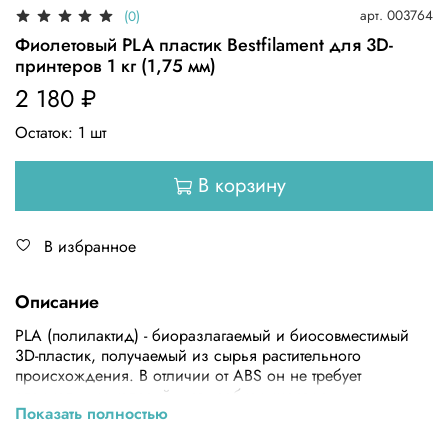
арт.
003764
(0)
Фиолетовый PLA пластик Bestfilament для 3D-
принтеров 1 кг (1,75 мм)
2 180 ₽
Остаток:
1
шт
В корзину
В избранное
Описание
PLA (полилактид) - биоразлагаемый и биосовместимый
3D-пластик, получаемый из сырья растительного
происхождения. В отличии от ABS он не требует
специальных условий, нет необходимости в
Показать полностью
подогреваемом столе или термостабилизационной
камере.Напечатанные из PLA крупные объекты