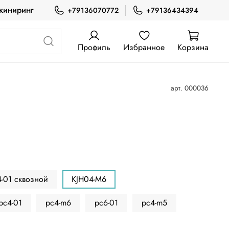
жиниринг
+79136070772
+79136434394
Профиль
Избранное
Корзина
арт.
000036
4-01 сквозной
KJH04-M6
pc4-01
pc4-m6
pc6-01
pc4-m5