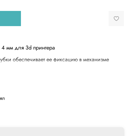
 4 мм для 3d принтера
рубки обеспечивает ее фиксацию в механизме
ки:
лял
ка – наружная резьба
ба: М9
иняемой трубки (мм): 4