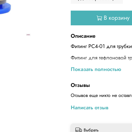
В корзину
Описание
Фитинг PC4-01 для трубки
Фитинг для тефлоновой т
экструдера.
Показать полностью
Технические характеристи
Отзывы
Материал: латунь
Отзывов еще никто не остав
Тип присоединения: труб
Написать отзыв
Присоединительная резь
Внешний диаметр присоед
Выбрать