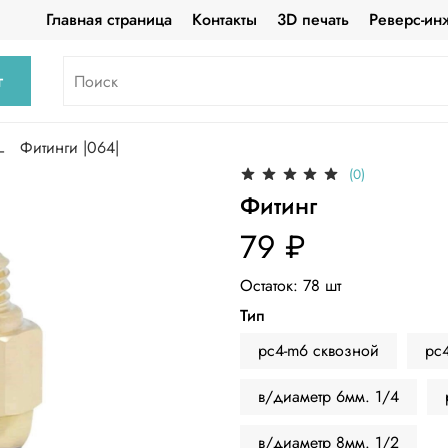
Главная страница
Контакты
3D печать
Реверс-ин
г
Фитинги |064|
(0)
Фитинг
79 ₽
Остаток:
78
шт
Тип
pc4-m6 сквозной
pc
в/диаметр 6мм. 1/4
в/диаметр 8мм. 1/2