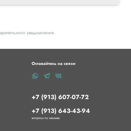
_________________________________________________
и 4 мм для 3d принтера
 фитинг М5 обеспечивает фиксацию тефлоновой
еханизме экструдера.
варительного уведомления.
ки
Оставайтесь на связи
ка – наружная резьба
ба: М5
иняемой трубки (мм): 4
+7 (913) 607-07-72
_________________________________________________
+7 (913) 643-43-94
интера
вопросы по заказам
 фитинг М6 обеспечивает фиксацию тефлоновой
еханизме экструдера.