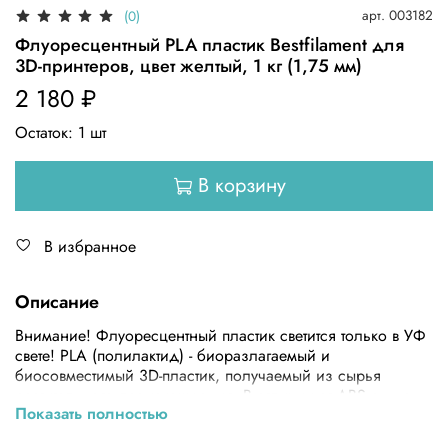
арт.
003182
(0)
Флуоресцентный PLA пластик Bestfilament для
3D-принтеров, цвет желтый, 1 кг (1,75 мм)
2 180 ₽
Остаток:
1
шт
В корзину
В избранное
Описание
Внимание! Флуоресцентный пластик светится только в УФ
свете! PLA (полилактид) - биоразлагаемый и
биосовместимый 3D-пластик, получаемый из сырья
растительного происхождения. В отличии от ABS он не
Показать полностью
требует специальных условий, нет необходимости в
подогреваемом столе или термостабилизационной