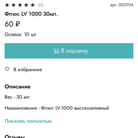
арт.
002904
(0)
Флюс LV 1000 30мл.
60 ₽
Остаток:
10
шт
В корзину
В избранное
Описание
Вес - 30 мл
Наименование - Флюс LV-1000 высокоактивный
Назначение - для пайки коррозионно-стойких сталей,
Показать полностью
меди и её сплавов
Упаковка - пластиковый флакон
Отзывы