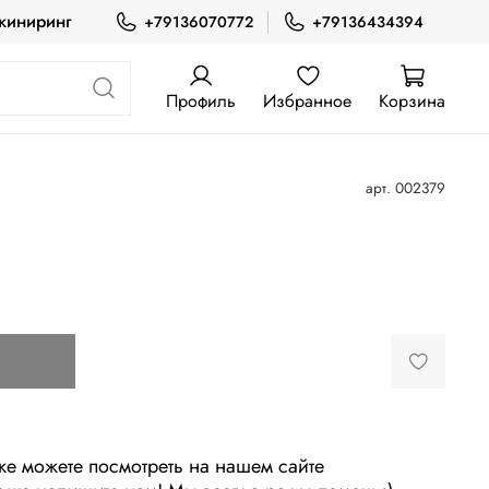
жиниринг
+79136070772
+79136434394
Профиль
Избранное
Корзина
арт.
002379
же можете поcмотреть на нашем сайте