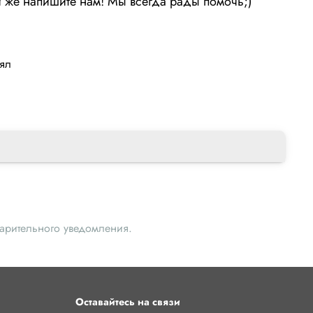
или же напишите нам! Мы вcегда рады помочь;)
лял
варительного уведомления.
Оставайтесь на связи