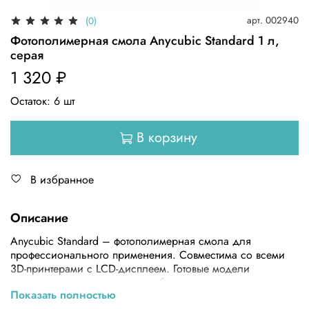
арт.
002940
(0)
Фотополимерная смола Anycubic Standard 1 л,
серая
1 320 ₽
Остаток:
6
шт
В корзину
В избранное
Описание
Anycubic Standard – фотополимерная смола для
профессионального применения. Совместима со всеми
3D-принтерами с LCD-дисплеем. Готовые модели
сохраняют функциональность благодаря отсутствию
Показать полностью
усадки и максимально быстрому затвердеванию.