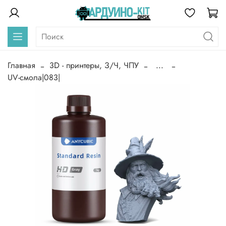
Главная
3D - принтеры, З/Ч, ЧПУ
...
UV-смола|083|