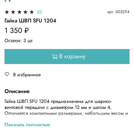
арт.
003294
(0)
Гайка ШВП SFU 1204
1 350 ₽
Остаток:
3
шт
В корзину
В избранное
Описание
Гайка ШВП SFU 1204 предназначена для шарико-
винтовой передачи с диаметром 12 мм и шагом 4.
Отличается компактными размерами, небольшим весом и
комплектуется шариками подшипников из
Показать полностью
высококачественной стали. Эти особенности
обеспечивают высокую точность позиционирования