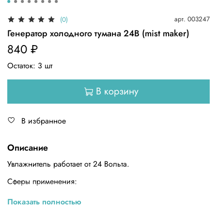
арт.
003247
(0)
Генератор холодного тумана 24В (mist maker)
840 ₽
Остаток:
3
шт
В корзину
В избранное
Описание
Увлажнитель работает от 24 Вольта.
Сферы применения:
растениеводство (гидропонные и аэропонные
Показать полностью
установки, локальное увлажнение одного растения,