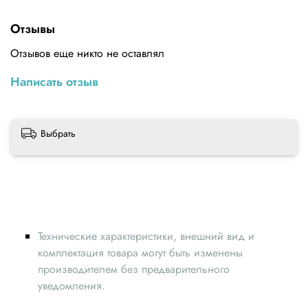
2. Поддержка распространенных языков: английский,
Отзывы
испанский, португальский, немецкий, корейский,
японский, русский, французский, итальянский.
Отзывов еще никто не оставлял
3. Источник питания с USB-разъемом, используйте
Написать отзыв
зарядку 5 В/2 А для питания устройства, иначе
устройство может работать некорректно.
4. Может использоваться на открытом воздухе.
Выбрать
Технические характеристики, внешний вид и
комплектация товара могут быть изменены
производителем без предварительного
уведомления.