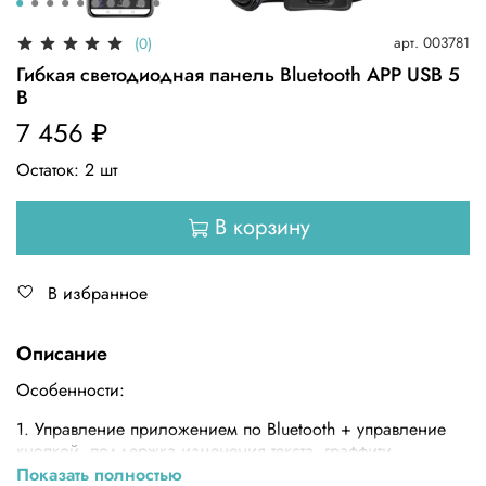
арт.
003781
(0)
Гибкая светодиодная панель Bluetooth APP USB 5
В
7 456 ₽
Остаток:
2
шт
В корзину
В избранное
Описание
Особенности:
1. Управление приложением по Bluetooth + управление
кнопкой, поддержка изменения текста, граффити,
анимации и другой контент.
Показать полностью