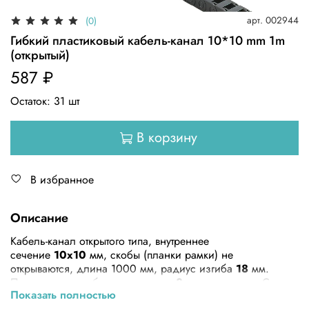
арт.
002944
(0)
Гибкий пластиковый кабель-канал 10*10 mm 1m
(открытый)
587 ₽
Остаток:
31
шт
В корзину
В избранное
Описание
Кабель-канал открытого типа, внутреннее
сечение
10x10
мм, скобы (планки рамки) не
открываются, длина 1000 мм, радиус изгиба
18
мм.
Подходит для кабеля диаметром
8
мм или менее. Серия
Показать полностью
J. Подвижный пластиковый кабель-канал для станков и