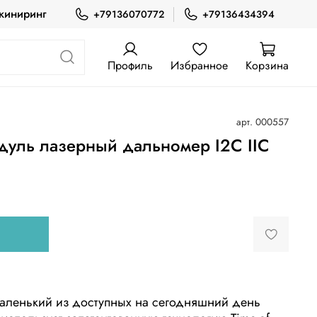
жиниринг
+79136070772
+79136434394
Профиль
Избранное
Корзина
арт.
000557
уль лазерный дальномер I2C IIC
аленький из доступных на сегодняшний день