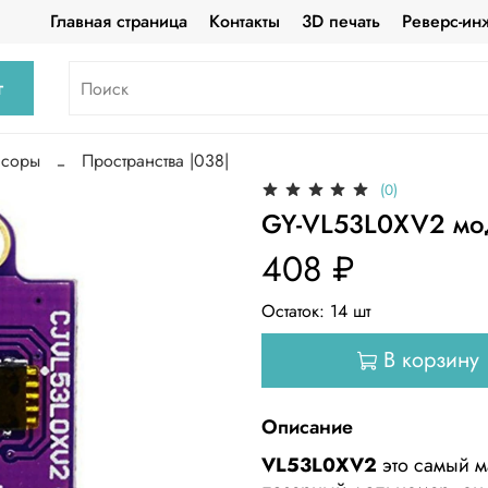
Главная страница
Контакты
3D печать
Реверс-ин
г
нсоры
Пространства |038|
(0)
GY-VL53L0XV2 мод
408 ₽
Остаток:
14
шт
В корзину
Описание
VL53L0XV2
это самый м