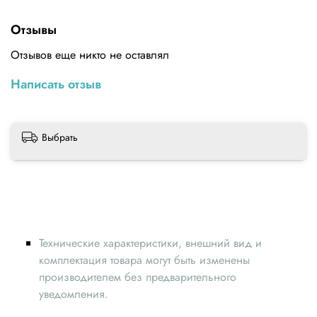
Твердость: 63RC
Отзывы
П: 10 шт. / Коробка
Отзывов еще никто не оставлял
Длина лезвия: 11 мм
Написать отзыв
Диаметр: 3,2 мм
Общая длина: 47мм
Выбрать
Технические характеристики, внешний вид и
комплектация товара могут быть изменены
производителем без предварительного
уведомления.