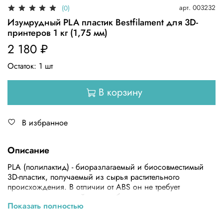
арт.
003232
(0)
Изумрудный PLA пластик Bestfilament для 3D-
принтеров 1 кг (1,75 мм)
2 180 ₽
Остаток:
1
шт
В корзину
В избранное
Описание
PLA (полилактид) - биоразлагаемый и биосовместимый
3D-пластик, получаемый из сырья растительного
происхождения. В отличии от ABS он не требует
специальных условий, нет необходимости в
Показать полностью
подогреваемом столе или термостабилизационной
камере.Напечатанные из PLA крупные объекты