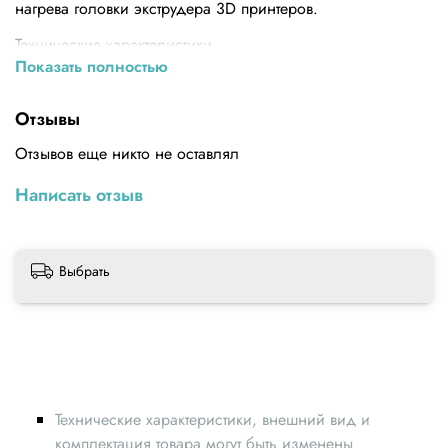
нагрева головки экструдера 3D принтеров.
Технические характеристики
Показать полностью
Материал: Нержавеющая сталь, ПВХ, нейлон
Напряжение (В): 12 - 24
Отзывы
Мощность (Вт): 40
Отзывов еще никто не оставлял
Длина провода (м): 1
Написать отзыв
Размер нагревателя (мм): 6 x 20
Выбрать
Технические характеристики, внешний вид и
комплектация товара могут быть изменены