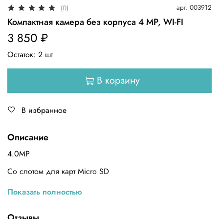
арт.
003912
(0)
Компактная камера без корпуса 4 MP, WI-FI
3 850 ₽
Остаток:
2
шт
В корзину
В избранное
Описание
4.0MP
Со слотом для карт Micro SD
С микрофоном
Показать полностью
Wi-Fi/802,11/B/G/N
Отзывы