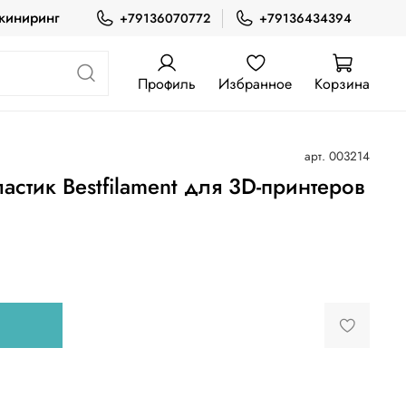
жиниринг
+79136070772
+79136434394
Профиль
Избранное
Корзина
арт.
003214
стик Bestfilament для 3D-принтеров