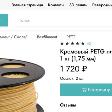
Главная страница
Контакты
3D печать
Реверс-ин
г
амент / Смола"
Bestfilament
PETG
(0)
Кремовый PETG пла
1 кг (1,75 мм)
1 720 ₽
Остаток:
2
шт
В корзину
Отзывы